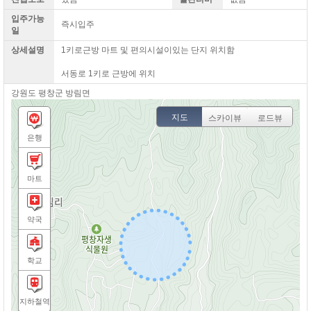
입주가능
즉시입주
일
상세설명
1키로근방 마트 및 편의시설이있는 단지 위치함
서동로 1키로 근방에 위치​
강원도 평창군 방림면
지도
스카이뷰
로드뷰
은행
마트
약국
학교
지하철역