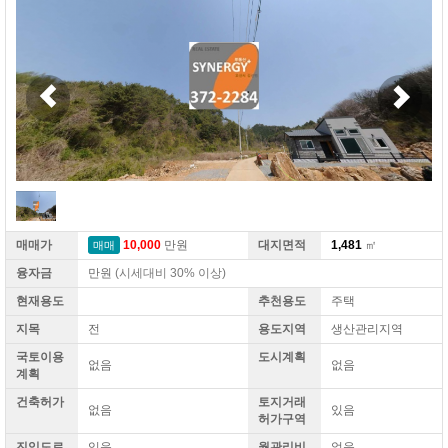
매매가
10,000
만원
대지면적
1,481
㎡
매매
융자금
만원
(시세대비 30% 이상)
현재용도
추천용도
주택
지목
전
용도지역
생산관리지역
국토이용
도시계획
없음
없음
계획
건축허가
토지거래
없음
있음
허가구역
진입도로
있음
월관리비
없음