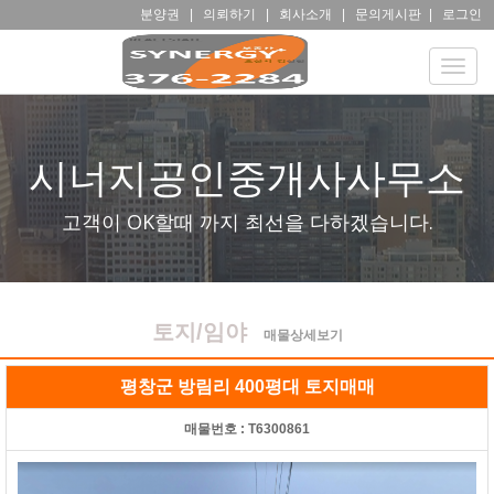
분양권
|
의뢰하기
|
회사소개
|
문의게시판
|
로그인
Toggle
naviga
시너지공인중개사사무소
고객이 OK할때 까지 최선을 다하겠습니다.
토지/임야
매물상세보기
평창군 방림리 400평대 토지매매
매물번호 :
T6300861