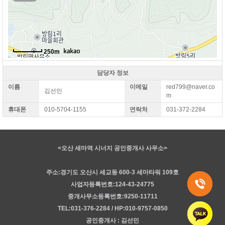
250m
담당자 정보
이름
이메일
red799@naver.co
김선민
m
휴대폰
010-5704-1155
연락처
031-372-2284
방림2길
<오산 세마역 시너지 공인중개사 사무소>
주소:경기도 오산시 세교동 600-3 세마타워 109호
사업자등록번호:124-43-24775
북
방림2길
중개사무소등록번호:9250-11711
TEL:031-376-2284 / HP:010-9757-0850
남
공인중개사 : 김선민