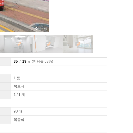
35
/
19
㎡
(전용률 53%)
1 동
복도식
1 / 1 개
90 대
복층식