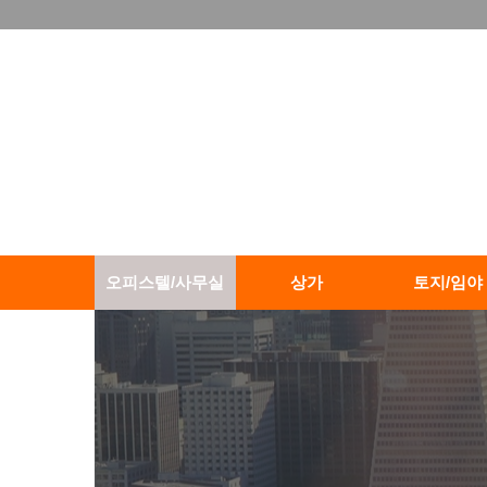
오피스텔/사무실
상가
토지/임야