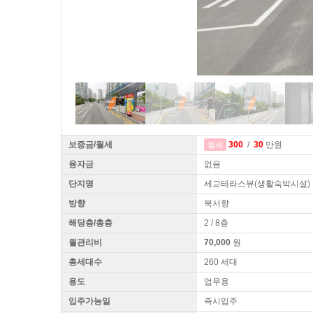
보증금/월세
300
/
30
만원
월세
융자금
없음
단지명
세교테라스뷰(생활숙박시설)
방향
북서향
해당층/총층
2 / 8층
월관리비
70,000
원
총세대수
260 세대
용도
업무용
입주가능일
즉시입주