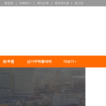
분양권
|
의뢰하기
|
회사소개
|
문의게시판
|
로그인
원/투룸
상가주택통매매
더보기