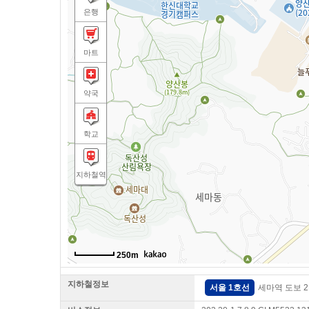
은행
마트
약국
학교
지하철역
250m
지하철정보
서울 1호선
세마역 도보 