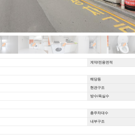
계약/전용면적
해당동
현관구조
방수/욕실수
총주차대수
내부구조