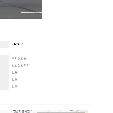
2,694
㎡
주차장건물
일반상업지역
없음
있음
없음