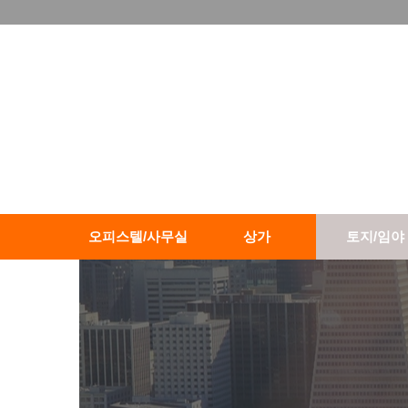
오피스텔/사무실
상가
토지/임야