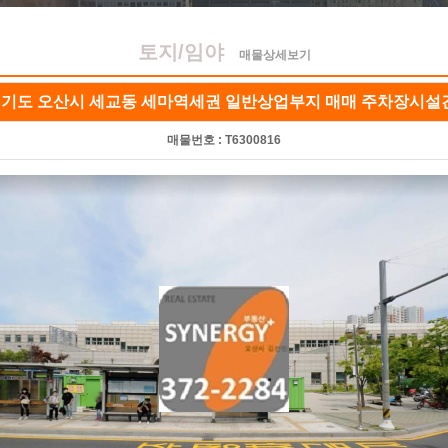
토지/임야
매물상세보기
 경기도 오산시 세교동 세마역세권 일반상업부지 매매 주차장시설
매물번호 :
T6300816