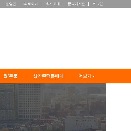
분양권
|
의뢰하기
|
회사소개
|
문의게시판
|
로그인
원/투룸
상가주택통매매
더보기