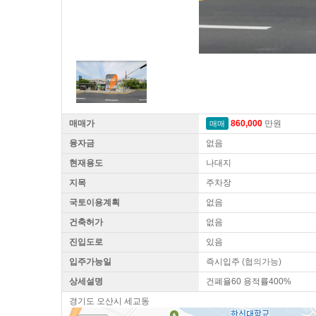
매매가
860,000
만원
매매
융자금
없음
현재용도
나대지
지목
주차장
국토이용계획
없음
건축허가
없음
진입도로
있음
입주가능일
즉시입주
(협의가능)
상세설명
건폐율60 용적률400%
경기도 오산시 세교동