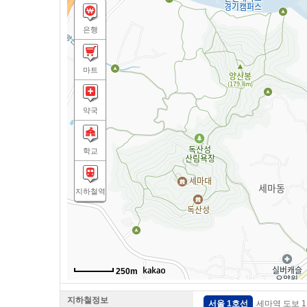
은행
마트
약국
학교
지하철역
250m
지하철정보
서울 1호선
세마역 도보 