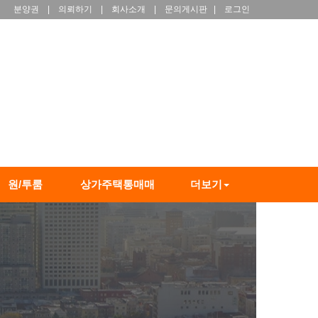
분양권
|
의뢰하기
|
회사소개
|
문의게시판
|
로그인
원/투룸
상가주택통매매
더보기