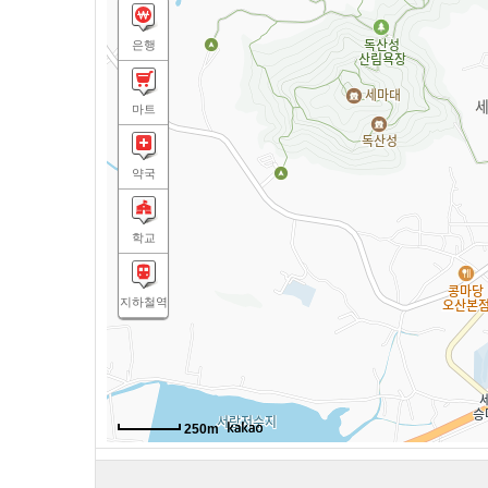
은행
마트
약국
학교
지하철역
250m