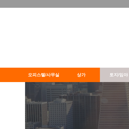
오피스텔/사무실
상가
토지/임야