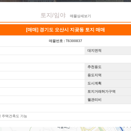
토지/임야
매물상세보기
[매매] 경기도 오산시 지곶동 토지 매매
매물번호 :
T6300837
대지면적
추천용도
용도지역
도시계획
토지거래허가구역
월관리비
천 주택건축도 가능