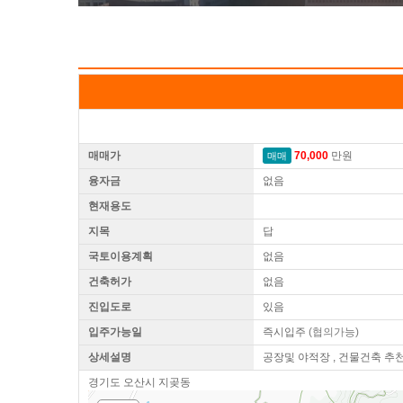
매매가
70,000
만원
매매
융자금
없음
현재용도
지목
답
국토이용계획
없음
건축허가
없음
진입도로
있음
입주가능일
즉시입주
(협의가능)
상세설명
공장및 야적장 , 건물건축 추
경기도 오산시 지곶동