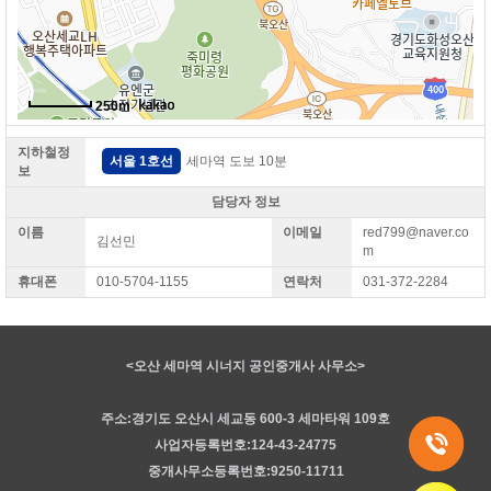
250m
지하철정
서울 1호선
세마역 도보 10분
보
담당자 정보
이름
이메일
red799@naver.co
김선민
외삼미로
m
휴대폰
010-5704-1155
연락처
031-372-2284
<오산 세마역 시너지 공인중개사 사무소>
북
외삼미로
주소:경기도 오산시 세교동 600-3 세마타워 109호
사업자등록번호:124-43-24775
남
중개사무소등록번호:9250-11711