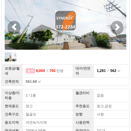
보증금/월
대지/연면
8,000
/
700
만원
1,281
/
562
㎡
월세
세
적
건축면적
561.68
㎡
지상층/지
월관리비
1 / 1층
없음
하층
현재용도
창고
추천용도
창고,공장
건축구조
철골조
방향
서향
용도지역
자연녹지지역
사용전력
준공년월
2006년 08월
주차대수
10 대