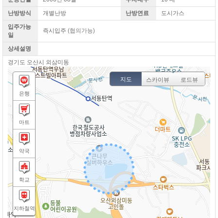
난방방식
개별난방
난방연료
도시가스
입주가능
즉시입주
(협의가능)
일
상세설명
경기도 오산시 외삼미동
지도
스카이뷰
로드뷰
은행
마트
약국
학교
지하철역