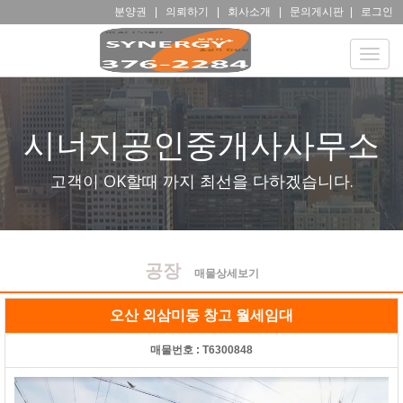
분양권
|
의뢰하기
|
회사소개
|
문의게시판
|
로그인
Toggle
naviga
시너지공인중개사사무소
고객이 OK할때 까지 최선을 다하겠습니다.
공장
매물상세보기
오산 외삼미동 창고 월세임대
매물번호 :
T6300848