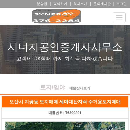
분양권
|
의뢰하기
|
회사소개
|
문의게시판
|
로그인
Toggle
naviga
시너지공인중개사사무소
고객이 OK할때 까지 최선을 다하겠습니다.
토지/임야
매물상세보기
오산시 지곶동 토지매매 세마대산자락 주거용토지매매
매물번호 :
T6300891