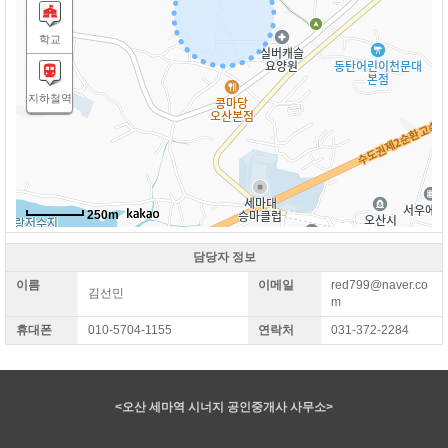
학교
지하철역
250m
담당자 정보
이름
이메일
red799@naver.co
김선민
m
휴대폰
010-5704-1155
연락처
031-372-2284
지곶43번길
<오산 세마역 시너지 공인중개사 사무소>