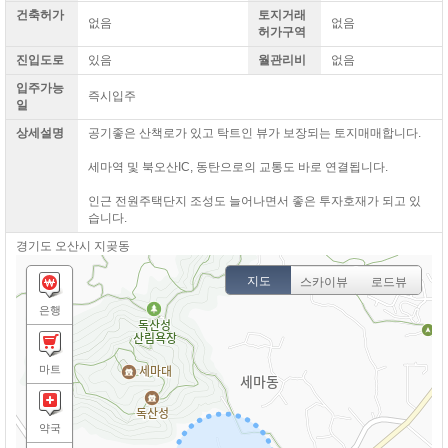
건축허가
토지거래
없음
없음
허가구역
진입도로
있음
월관리비
없음
입주가능
즉시입주
일
상세설명
공기좋은 산책로가 있고 탁트인 뷰가 보장되는 토지매매합니다.
세마역 및 북오산IC, 동탄으로의 교통도 바로 연결됩니다.
인근 전원주택단지 조성도 늘어나면서 좋은 투자호재가 되고 있
습니다.​
경기도 오산시 지곶동
지도
스카이뷰
로드뷰
은행
마트
약국