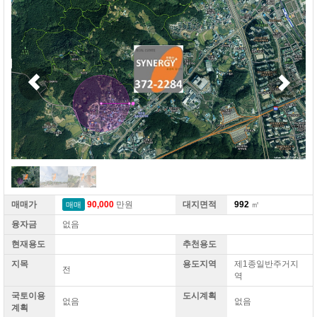
매매가
90,000
만원
대지면적
992
㎡
매매
융자금
없음
현재용도
추천용도
지목
용도지역
제1종일반주거지
전
역
국토이용
도시계획
없음
없음
계획