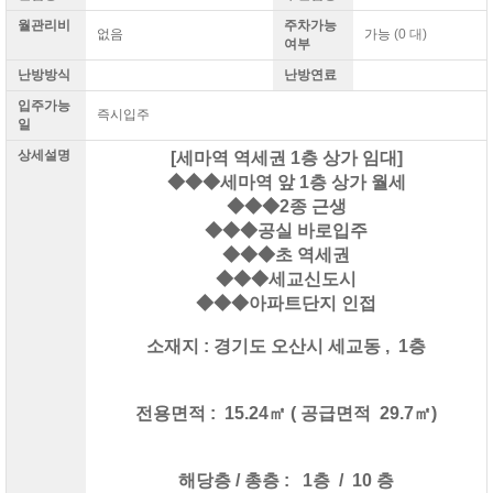
월관리비
주차가능
없음
가능
(0 대)
여부
난방방식
난방연료
입주가능
즉시입주
일
상세설명
[세마역 역세권 1층 상가 임대]
◆◆◆
세마역 앞 1층 상가 월세
◆◆◆​
2종 근생
◆◆◆​
공실 바로입주
◆◆◆​
초 역세권
◆◆◆​
세교신도시
◆◆◆​
아파트단지 인접
소재지 : 경기도 오산시 세교동 , 1층
전용면적 : 15.24㎡ ( 공급면적 29.7㎡)
해당층 / 총층 : 1층 / 10 층