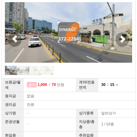
보증금/월
계약/전용
1,000
/
70
만원
30
/
15
㎡
월세
세
면적
융자금
없음
권리금
만원
상가명
-
상가종류
일반상가
준공년월
지상층/총
-
1 / 10층
층
현업종
추천업종