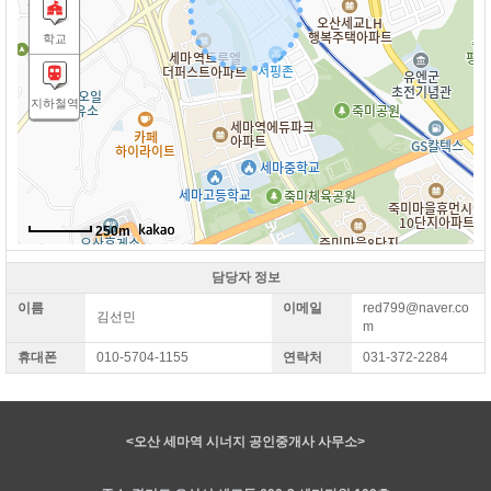
학교
지하철역
250m
담당자 정보
이름
이메일
red799@naver.co
김선민
m
휴대폰
010-5704-1155
연락처
031-372-2284
<오산 세마역 시너지 공인중개사 사무소>