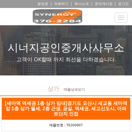
분양권
|
의뢰하기
|
회사소개
|
문의게시판
|
로그인
Toggle
naviga
시너지공인중개사사무소
고객이 OK할때 까지 최선을 다하겠습니다.
상가
매물상세보기
[세마역 역세권 1층 상가 임대]경기도 오산시 세교동 세마역
앞 1층 상가 월세, 2종 근생, 공실, 역세권, 세교신도시, 아파
트단지 인접
매물번호 :
T6300907