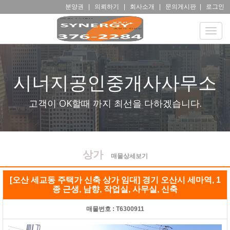
분양권
|
의뢰하기
|
회사소개
|
문의게시판
|
로그인
Toggle
naviga
시너지공인중개사사무소
고객이 OK할때 까지 최선을 다하겠습니다.
상가
매물상세보기
[오산 세교동 주택가 신축 상가 임대] 경기 오산시 세마역, 1
종 근생, 남향, 작업실, 사무실, 신축
매물번호 :
T6300911