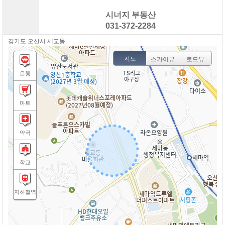
시너지 부동산
031-372-2284
경기도 오산시 세교동
지도
스카이뷰
로드뷰
은행
마트
약국
학교
지하철역