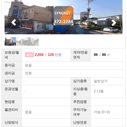
보증금/월
계약/전용
2,000
/
120
만원
86
/
86
㎡
월세
세
면적
융자금
없음
권리금
만원
상가명
-
상가종류
일반상가
준공년월
지상층/총
-
2 / 3층
층
현업종
추천업종
월관리비
주차가능
없음
가능
(0 대)
여부
난방방식
난방연료