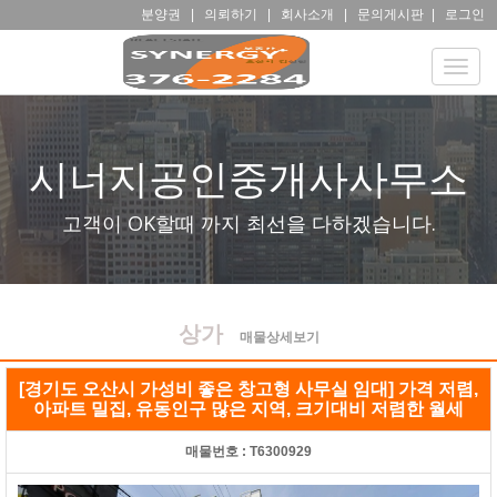
분양권
|
의뢰하기
|
회사소개
|
문의게시판
|
로그인
Toggle
naviga
시너지공인중개사사무소
고객이 OK할때 까지 최선을 다하겠습니다.
상가
매물상세보기
[경기도 오산시 가성비 좋은 창고형 사무실 임대] 가격 저렴,
아파트 밀집, 유동인구 많은 지역, 크기대비 저렴한 월세
매물번호 :
T6300929