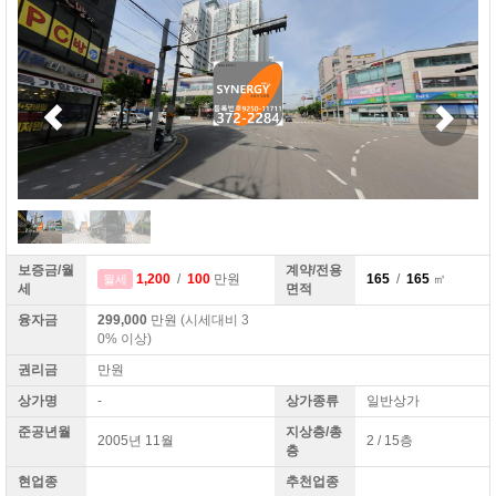
보증금/월
계약/전용
1,200
/
100
만원
165
/
165
㎡
월세
세
면적
융자금
299,000
만원
(시세대비 3
0% 이상)
권리금
만원
상가명
-
상가종류
일반상가
준공년월
지상층/총
2005년 11월
2 / 15층
층
현업종
추천업종