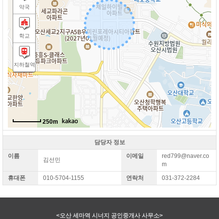
약국
학교
지하철역
250m
담당자 정보
이름
이메일
red799@naver.co
김선민
m
휴대폰
010-5704-1155
연락처
031-372-2284
<오산 세마역 시너지 공인중개사 사무소>