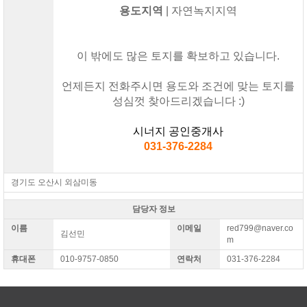
용도지역
| 자연녹지지역
이 밖에도 많은 토지를 확보하고 있습니다.
언제든지 전화주시면 용도와 조건에 맞는 토지를
성심껏 찾아드리겠습니다 :)
시너지 공인중개사
031-376-2284
경기도 오산시 외삼미동
담당자 정보
이름
이메일
red799@naver.co
김선민
m
휴대폰
010-9757-0850
연락처
031-376-2284