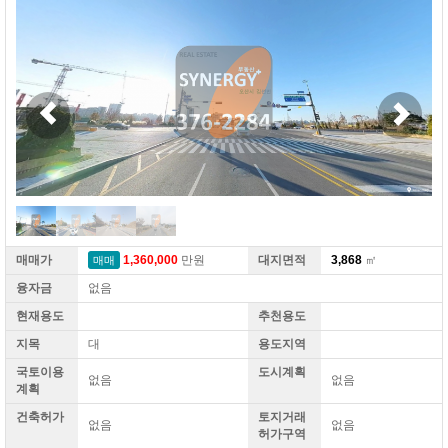
매매가
1,360,000
만원
대지면적
3,868
㎡
매매
융자금
없음
현재용도
추천용도
지목
대
용도지역
국토이용
도시계획
없음
없음
계획
건축허가
토지거래
없음
없음
허가구역