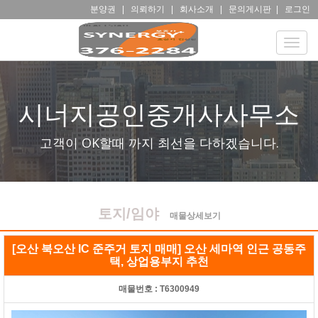
분양권
|
의뢰하기
|
회사소개
|
문의게시판
|
로그인
Toggle
naviga
시너지공인중개사사무소
고객이 OK할때 까지 최선을 다하겠습니다.
토지/임야
매물상세보기
[오산 북오산 IC 준주거 토지 매매] 오산 세마역 인근 공동주
택, 상업용부지 추천
매물번호 :
T6300949