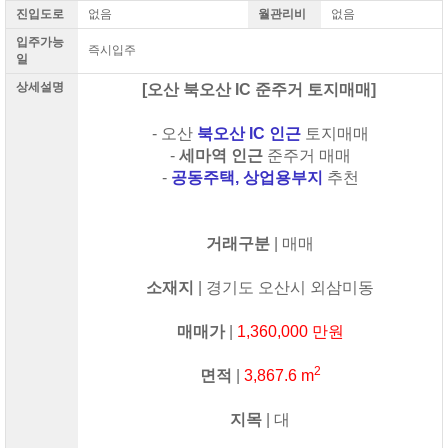
진입도로
없음
월관리비
없음
입주가능
즉시입주
일
상세설명
​[오산 북오산 IC 준주거 토지매매]
- 오산
북오산 IC 인근
토지매매
-
세마역 인근
준주거 매매
-
공동주택, 상업용부지
추천
거래구분
| 매매
소재지
| 경기도 오산시 외삼미동
매매가
|
1,360,000 만원
2
면적
|
3,867.6 m
지목
| 대