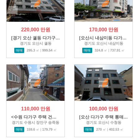
220,000 만원
170,000 만원
[경기 오산 궐동 다가구주택 …
[오산시 내삼미동 다가구주택 …
경기도 오산시 궐동
경기도 오산시 내삼미동
매매
295.3
㎡ |
999.54
㎡
매매
324.8
㎡ |
737.91
㎡
110,000 만원
100,000 만원
<수원 다가구 주택 건물 통매…
[오산 다가구 주택 통매매] 경…
경기도 수원시 장안구 송죽동
경기도 오산시 수청동
매매
159.6
㎡ |
179.79
㎡
매매
270
㎡ |
402.53
㎡