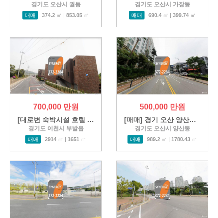
경기도 오산시 궐동
경기도 오산시 가장동
매매
374.2
㎡ |
853.05
㎡
매매
690.4
㎡ |
399.74
㎡
700,000 만원
500,000 만원
[대로변 숙박시설 호텔 무인텔…
[매매] 경기 오산 양산동 아파…
경기도 이천시 부발읍
경기도 오산시 양산동
매매
2914
㎡ |
1651
㎡
매매
989.2
㎡ |
1780.43
㎡