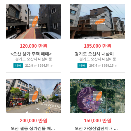
120,000 만원
185,000 만원
<오산 상가 주택 매매> 경기 오…
경기도 오산시 내삼미동 2종근…
경기도 오산시 내삼미동
경기도 오산시 내삼미동
매매
210.9
㎡ |
384.54
㎡
매매
297.4
㎡ |
659.15
㎡
200,000 만원
150,000 만원
오산 궐동 상가건물 매매 오산…
오산 가장산업단지내 상업용…