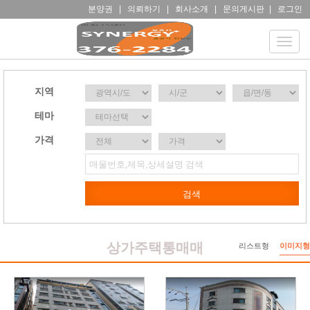
분양권
|
의뢰하기
|
회사소개
|
문의게시판
|
로그인
Toggle
naviga
지역
테마
가격
상가주택통매매
리스트형
이미지형