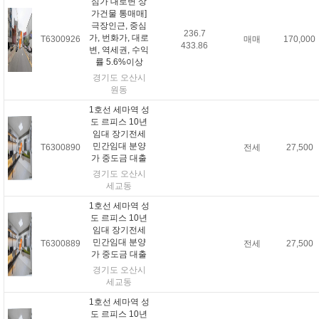
심가 대로변 상
가건물 통매매]
극장인근, 중심
236.7
가, 번화가, 대로
T6300926
매매
170,000
433.86
변, 역세권, 수익
률 5.6%이상
경기도 오산시
원동
1호선 세마역 성
도 르피스 10년
임대 장기전세
민간임대 분양
T6300890
전세
27,500
가 중도금 대출
경기도 오산시
세교동
1호선 세마역 성
도 르피스 10년
임대 장기전세
민간임대 분양
T6300889
전세
27,500
가 중도금 대출
경기도 오산시
세교동
1호선 세마역 성
도 르피스 10년