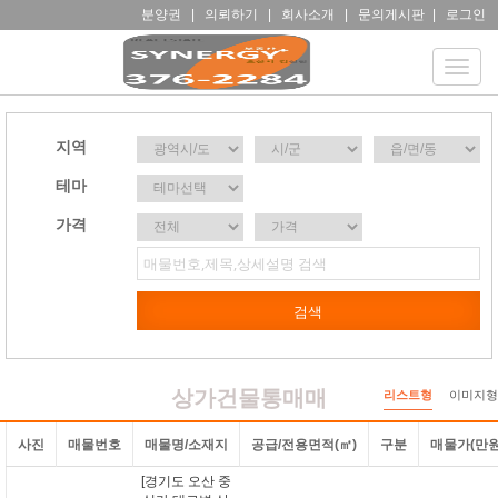
분양권
|
의뢰하기
|
회사소개
|
문의게시판
|
로그인
Toggle
naviga
지역
테마
가격
상가건물통매매
리스트형
이미지형
사진
매물번호
매물명/소재지
공급/전용면적(㎡)
구분
매물가(만원
[경기도 오산 중