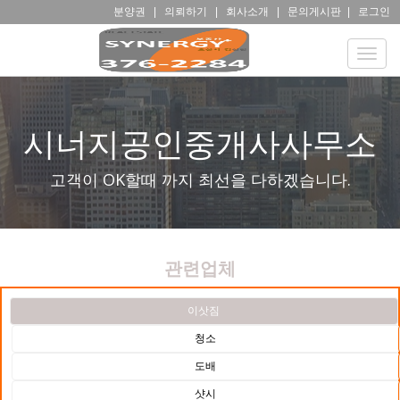
분양권
|
의뢰하기
|
회사소개
|
문의게시판
|
로그인
Toggle
naviga
시너지공인중개사사무소
고객이 OK할때 까지 최선을 다하겠습니다.
관련업체
이삿짐
청소
도배
샷시