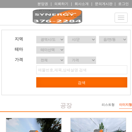
분양권
|
의뢰하기
|
회사소개
|
문의게시판
|
로그인
Toggle
naviga
지역
테마
가격
공장
리스트형
이미지형