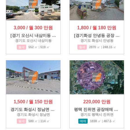
3,000 / 월 300 만원
1,800 / 월 180 만원
[경기 오산시 내삼미동 사무실…
[경기화성 안녕동 공장 임대] …
경기도 오산시 내삼미동
경기도 화성시 안녕동
월세
552
㎡ |
519
㎡
월세
2870
㎡ |
248.15
㎡
1,500 / 월 150 만원
220,000 만원
경기도 화성시 정남면 수면리 …
평택 진위면 공장매매 평택진…
경기도 화성시 정남면
경기도 평택시 진위면
월세
580
㎡ |
114
㎡
매매
1838
㎡ |
467.5
㎡