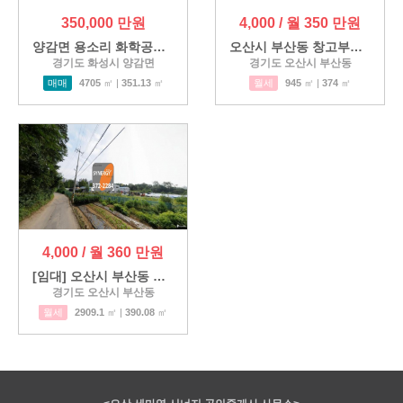
350,000 만원
4,000 / 월 350 만원
양감면 용소리 화학공장 매매
오산시 부산동 창고부지 월세…
경기도 화성시 양감면
경기도 오산시 부산동
매매
4705
㎡ |
351.13
㎡
월세
945
㎡ |
374
㎡
4,000 / 월 360 만원
[임대] 오산시 부산동 도심내 …
경기도 오산시 부산동
월세
2909.1
㎡ |
390.08
㎡