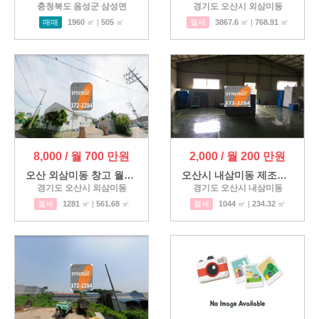
충청북도 음성군 삼성면
경기도 오산시 외삼미동
매매
1960
㎡ |
505
㎡
월세
3867.6
㎡ |
768.91
㎡
8,000 / 월 700 만원
2,000 / 월 200 만원
오산 외삼미동 창고 월세임대
오산시 내삼미동 제조공장 임…
경기도 오산시 외삼미동
경기도 오산시 내삼미동
월세
1281
㎡ |
561.68
㎡
월세
1044
㎡ |
234.32
㎡