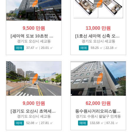
9,500 만원
13,000 만원
[세마역 도보 10초컷 초역세권 …
[1호선 세마역 신축 오피스텔 …
경기도 오산시 세교동
경기도 오산시 세교동
매매
37.47
㎡ |
20.01
㎡
매매
59.25
㎡ |
22.18
㎡
9,000 만원
62,000 만원
[경기도 오산시 초역세권 오피…
동수원사거리오피스텔매매[어…
경기도 오산시 세교동
경기도 수원시 팔달구 인계동
매매
52.08
㎡ |
27.81
㎡
매매
132.58
㎡ |
67.31
㎡