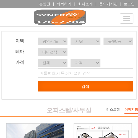
분양권
|
의뢰하기
|
회사소개
|
문의게시판
|
로그인
Toggle
naviga
지역
테마
가격
오피스텔/사무실
리스트형
이미지형