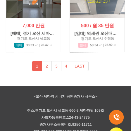
7,000 만원
500 / 월 35 만원
[매매] 경기 오산 세마역 앞 오…
[임대] 역세권 오산대역 풀옵…
경기도 오산시 세교동
경기도 오산시 수청동
매매
38.33
㎡ |
20.47
㎡
월세
59.34
㎡ |
23.92
㎡
1
2
3
4
LAST
<오산 세마역 시너지 공인중개사 사무소>
주소:경기도 오산시 세교동 600-3 세마타워 109호
사업자등록번호:124-43-24775
중개사무소등록번호:9250-11711