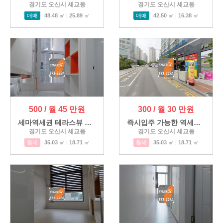
경기도 오산시 세교동
경기도 오산시 세교동
매매
48.48
㎡ |
25.89
㎡
매매
42.50
㎡ |
16.38
㎡
500 / 월 45 만원
300 / 월 30 만원
세마역세권 테라스뷰 원룸복…
즉시입주 가능한 역세권 오피…
경기도 오산시 세교동
경기도 오산시 세교동
월세
35.03
㎡ |
18.71
㎡
월세
35.03
㎡ |
18.71
㎡