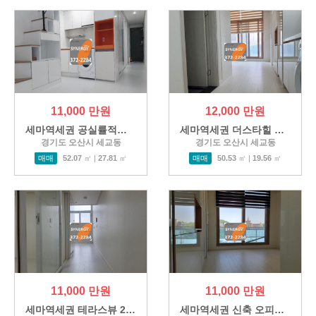
11,000 만원
12,000 만원
세마역세권 공실률적은 오피…
세마역세권 더스타힐 복층 오…
경기도 오산시 세교동
경기도 오산시 세교동
매매
52.07
㎡ |
27.81
㎡
매매
50.53
㎡ |
19.56
㎡
11,000 만원
11,000 만원
세마역세권 테라스뷰 2층 복층…
세마역세권 신축 오피스텔 매…